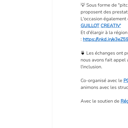
💡 Sous forme de "pitch
proposent des prestati
L'occasion également d
GUILLOT
CREATIV'
Et d'élargir à la régi
: 
https://lnkd.in/e3eZ
🍵 Les échanges ont pu
nous avons fait appel 
l'inclusion.
Co-organisé avec le 
P
animons avec les struc
Avec le soutien de 
Rég