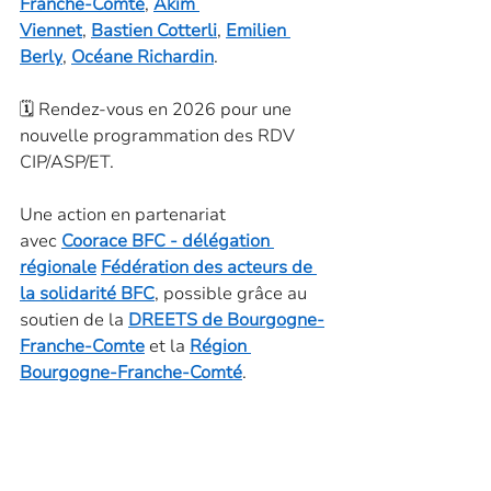
Franche-Comté
, 
Akim 
Viennet
, 
Bastien Cotterli
, 
Emilien 
Berly
, 
Océane Richardin
.
🗓️ Rendez-vous en 2026 pour une 
nouvelle programmation des RDV 
CIP/ASP/ET.
Une action en partenariat 
avec 
Coorace BFC - délégation 
régionale
Fédération des acteurs de 
la solidarité BFC
, possible grâce au 
soutien de la 
DREETS de Bourgogne-
Franche-Comte
 et la 
Région 
Bourgogne-Franche-Comté
.