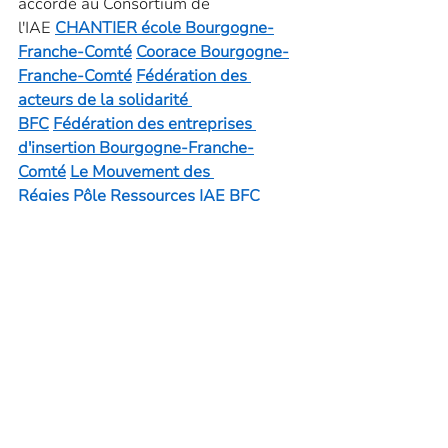
accordé au Consortium de 
l'IAE 
CHANTIER école Bourgogne-
Franche-Comté
Coorace Bourgogne-
Franche-Comté
Fédération des 
acteurs de la solidarité 
BFC
Fédération des entreprises 
d'insertion Bourgogne-Franche-
Comté
Le Mouvement des 
Régies
Pôle Ressources IAE BFC 
-
Réseau Cocagne
UNION 
REGIONALE DES ASSOCIATIONS 
INTERMEDIAIRES DE BOURGOGNE-
FRANCHE-COMTE - URAI 
BOURGOGNE-FRANCHE-COMTE
Politique de confidentialité
Contact