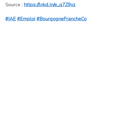
Source : 
https://lnkd.in/e_q7Z9vz
#IAE
#Emploi
#BourgogneFrancheCo
mté
#DREETS
Politique de confidentialité
Contact
Mentions légales
Maison de l'ESS
Pôle Ressources IAE BFC
7 Rue Léonard de Vinci
25000 Besançon
Avec le soutien de :