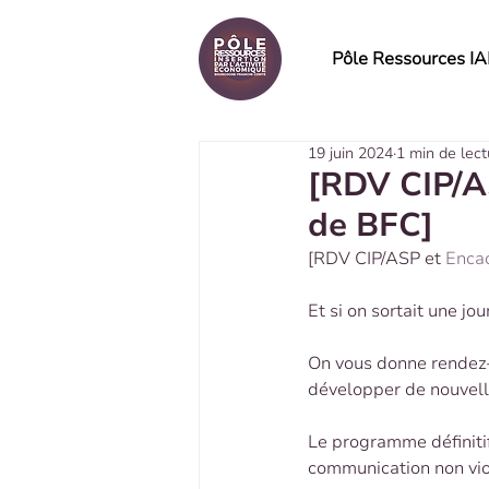
Pôle Ressources I
19 juin 2024
1 min de lect
[RDV CIP/A
de BFC]
[RDV CIP/ASP et 
Enca
Et si on sortait une jo
On vous donne rendez-v
développer de nouvel
Le programme définitif 
communication non viol